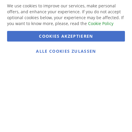
We use cookies to improve our services, make personal
offers, and enhance your experience. If you do not accept
optional cookies below, your experience may be affected. If
you want to know more, please, read the
Cookie Policy
COOKIES AKZEPTIEREN
ALLE COOKIES ZULASSEN
Gans gemütlich:
Gänsemarkt.de
Das Ausflugsziel in Dithmarschen
Gans köstlich:
Dithmarscher Geflügel
Alles rund um unser Geflügel
Social Media
Instagram