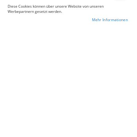
Diese Cookies können über unsere Website von unseren
Werbepartnern gesetzt werden.
Mehr Informationen
3
Artikel
In
Sortieren nach
absteigender
Reihenfolge
Zur Wunschliste hinzufügen
90/10
330 g