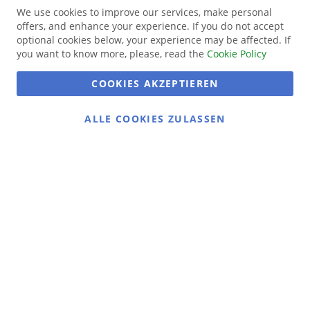
We use cookies to improve our services, make personal
offers, and enhance your experience. If you do not accept
optional cookies below, your experience may be affected. If
you want to know more, please, read the
Cookie Policy
COOKIES AKZEPTIEREN
ALLE COOKIES ZULASSEN
Gans gemütlich:
Gänsemarkt.de
Das Ausflugsziel in Dithmarschen
Gans köstlich:
Dithmarscher Geflügel
Alles rund um unser Geflügel
Social Media
Instagram