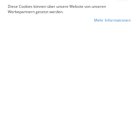
Diese Cookies können über unsere Website von unseren
Werbepartnern gesetzt werden.
Mehr Informationen
5
Artikel
In
Sortieren nach
absteigender
Reihenfolge
Zur Wunschliste hinzufügen
30/70
600 g