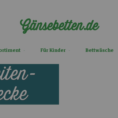
Gänsebetten.de
ortiment
Für Kinder
Bettwäsche
iten-
ecke