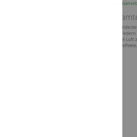
Dithmarscher Gänseb
Das Dream
Unsere Daunendecken
Gegensatz zu Federn 
die Daunen viel Luft
optimale Stützeffekte