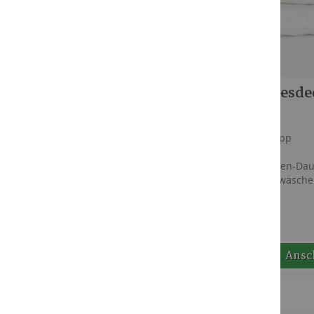
Mein Wunschzettel
Sie haben keine Artikel
auf Ihrem Wunschzettel.
Ganzjahresde
6-Kammerstepp
135 x 200 cm
Vierjahreszeiten-Da
Standardbettwäsche
Ansc