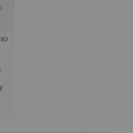
BIO
r
€