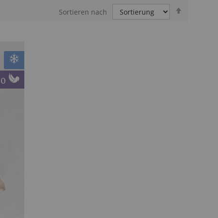
In
Sortieren nach
absteigen
Reihenfol
ügen
10