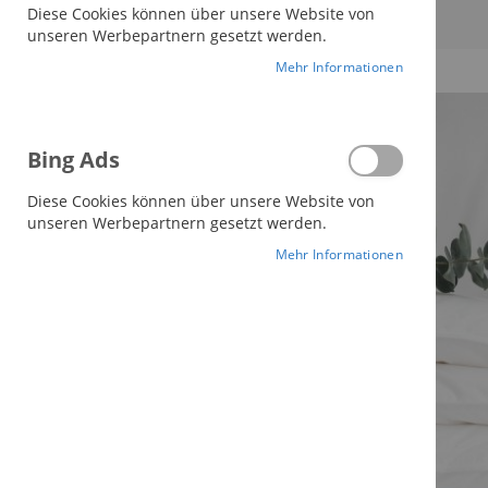
Diese Cookies können über unsere Website von
2
Artikel
unseren Werbepartnern gesetzt werden.
Einkaufen nach
Mehr Informationen
Einkaufen nach
Maße
Zur Wun
135 x 200 cm
Dies
Bing Ads
entfernen
Alles löschen
Diese Cookies können über unsere Website von
unseren Werbepartnern gesetzt werden.
Einkaufsoptionen
Mehr Informationen
Produkttyp
Artikel
6-Kammerstepp
2
Decken Kategorie
Artikel
Winterdecke
1
Artikel
Bio-Winterdecke
1