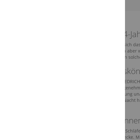
Unsere 4-Ja
Wer wünscht sich das
man sich dann aber w
Decken werden solch
Der Alleskö
HEIDE
und FRIEDRICHK
Winter ein angenehm
so die Entstehung un
während der Nacht hi
überall gleich.
Auf die inn
Für den einen Schläfe
schwereren Decke. Mit