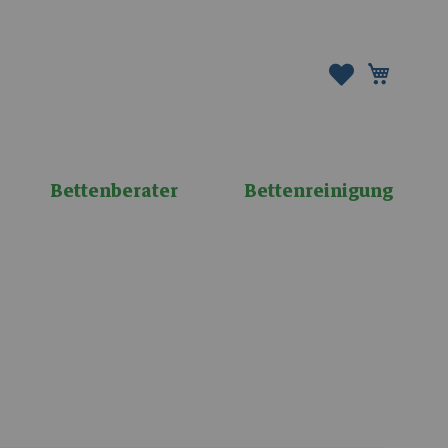
Mein W
Bettenberater
Bettenreinigung