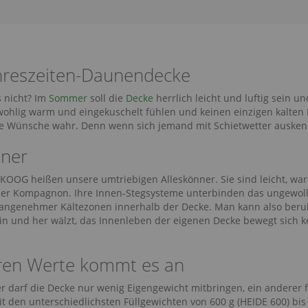
hreszeiten-Daunendecke
 nicht? Im
Sommer
soll die
Decke
herrlich leicht und luftig sein u
ohlig warm und eingekuschelt fühlen und keinen einzigen kalten 
e Wünsche wahr. Denn wenn sich jemand mit Schietwetter auskenn
nner
OOG heißen unsere umtriebigen Alleskönner. Sie sind leicht, w
er Kompagnon. Ihre Innen-Stegsysteme unterbinden das ungewoll
angenehmer Kältezonen innerhalb der Decke. Man kann also beruhigt
n und her wälzt, das Innenleben der eigenen Decke bewegt sich k
eren Werte kommt es an
r darf die Decke nur wenig Eigengewicht mitbringen, ein anderer fü
 den unterschiedlichsten Füllgewichten von 600 g (HEIDE 600) bis 