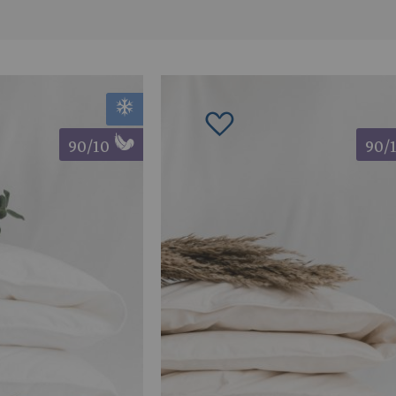
schliste hinzufügen
Zur Wunschliste hinzuf
90/10
90/