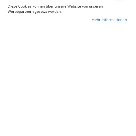
Diese Cookies können über unsere Website von unseren
Werbepartnern gesetzt werden.
Mehr Informationen
10
Artikel
In
Sortieren nach
absteigender
Reihenfolge
Zur Wunschliste hinzufügen
30/70
420 g