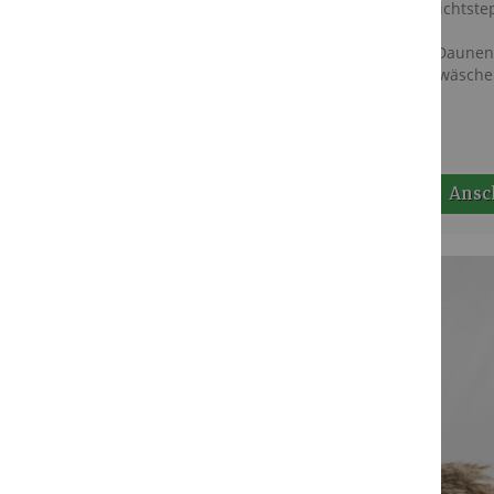
6-Kammer-Leichtste
135 x 200 cm
Bio-Sommer-Daunen
Standardbettwäsche
Ansc
Zur Wun