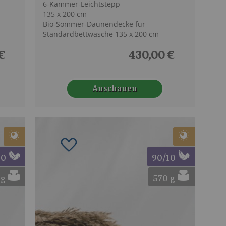
6-Kammer-Leichtstepp
135 x 200 cm
Bio-Sommer-Daunendecke für
Standardbettwäsche 135 x 200 cm
€
430,00 €
Anschauen
ügen
Zur Wunschliste hinzufügen
10
90/10
 g
570 g