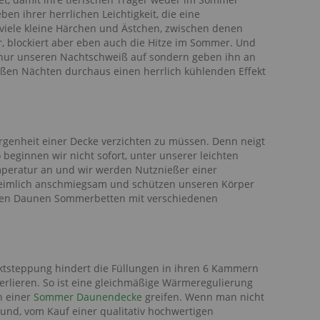
n ihrer herrlichen Leichtigkeit, die eine
viele kleine Härchen und Ästchen, zwischen denen
r, blockiert aber eben auch die Hitze im Sommer. Und
t nur unseren Nachtschweiß auf sondern geben ihn an
ißen Nächten durchaus einen herrlich kühlenden Effekt
rgenheit einer Decke verzichten zu müssen. Denn neigt
beginnen wir nicht sofort, unter unserer leichten
mperatur an und wir werden Nutznießer einer
heimlich anschmiegsam und schützen unseren Körper
den Daunen Sommerbetten mit verschiedenen
nktsteppung hindert die Füllungen in ihren 6 Kammern
 verlieren. So ist eine gleichmäßige Wärmeregulierung
h einer
Sommer Daunendecke
greifen. Wenn man nicht
rund, vom Kauf einer qualitativ hochwertigen