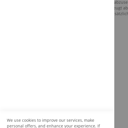
Daunendecke abzusehe
von Daunen beugt ab
schwer. Für zusätzlic
We use cookies to improve our services, make
personal offers, and enhance your experience. If