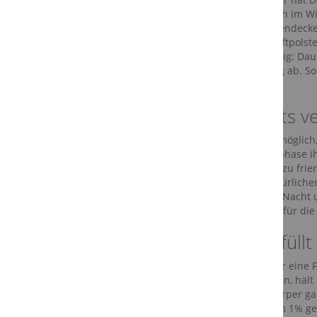
schwitzen noch im Win
Sommerdaunendecke z
isolierende Luftpols
genauso wichtig: Dau
die Umgebung ab. So 
haben.
Auf nichts v
So ist es also mögli
sich die Hitzephase i
Daunendecke zu frier
optimalen natürlich
rundum. Eine Nacht 
Füllgewichten für die
Wohl gefüllt
Es ist nicht nur ein
am Verrutschen, hält 
am ganzen Körper gar
gerade zu dem 1% gehö