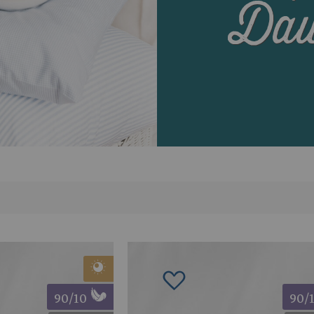
Dau
schliste hinzufügen
Zur Wunschliste hinzuf
90/10
90/