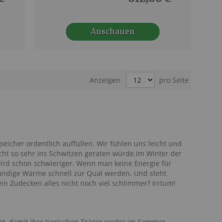
Anschauen
Anzeigen
pro Seite
eicher ordentlich auffüllen. Wir fühlen uns leicht und
t so sehr ins Schwitzen geraten würde.Im Winter der
wird schon schwieriger. Wenn man keine Energie für
tändige Wärme schnell zur Qual werden. Und steht
ein Zudecken alles nicht noch viel schlimmer? Irrtum!
et, damit ihre tierischen Träger weder im Sommer