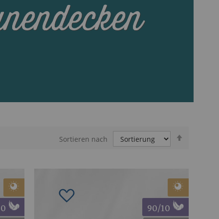
nendecken
In
Sortieren nach
absteigen
Reihenfol
ügen
Zur Wunschliste hinzufügen
10
90/10