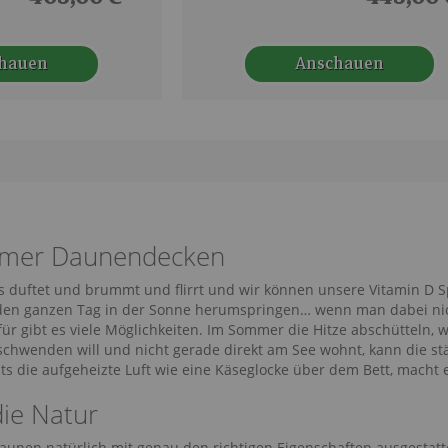
hauen
Anschauen
mmer Daunendecken
s duftet und brummt und flirrt und wir können unsere Vitamin D Sp
den ganzen Tag in der Sonne herumspringen… wenn man dabei nich
ür gibt es viele Möglichkeiten. Im Sommer die Hitze abschütteln, 
schwenden will und nicht gerade direkt am See wohnt, kann die s
ts die aufgeheizte Luft wie eine Käseglocke über dem Bett, macht 
die Natur
aunen natürlich mit genau den richtigen Eigenschaften ausgestatt