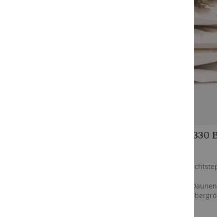
GROVEN 330 
6-Kammer-Leichtste
155 x 220 cm
Bio-Sommer-Daunend
in Standard-Übergrö