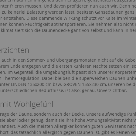
ter frieren müssen. Und davon profitieren nun auch wir. Denn nebe
u keinerlei Belastung werden lässt, besitzen Gänsedaunen ganz 
ter entstehen. Diese dämmende Wirkung schützt vor Kälte im Winte
nen können Feuchtigkeit abtransportieren. Sie nehmen also nich
klimatisiert sich die Daunendecke ganz von selbst und kann in he
erzichten
ch, auch in den Sommer- und Übergangsmonaten nicht auf die Gebo
hrem Ende entgegen und die ersten kühleren Nächte setzen ein, so 
en. Im Gegenteil, die Umgebungsluft passt sich unserer Körperte
en Thermoregulation. Dabei bleiben die superweichen Daunen un
unter LINDEN 135x200 cm bzw. GROVEN 155x230 cm, unseren bei
 unterschiedlichen Bedürfnisse, ist also: genau. Unverzichtbar.
 mit Wohlgefühl
e Frage der Daune, sondern auch der Decke. Unsere aufwendige Pu
sie aber locker genug, damit sie ihre hohe Atmungsaktivität nicht
antiert. Auch die meisten Allergiker können guten Gewissens nac
rt, das tatsächlich allergisch gegen Daunen ist, gibt es keinen G