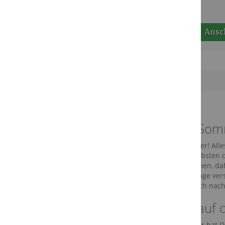
Ansc
Leichte So
Endlich Sommer! Alle
würden am liebsten 
Kälte entkommen, daf
eine Klimaanlage ver
schließlich auch nach
Verlass auf 
Denn die Natur hat D