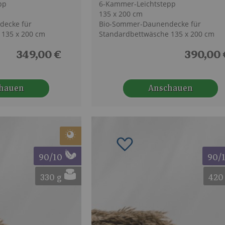
pp
6-Kammer-Leichtstepp
135 x 200 cm
decke für
Bio-Sommer-Daunendecke für
 135 x 200 cm
Standardbettwäsche 135 x 200 cm
349,00 €
390,00 
hauen
Anschauen
schliste hinzufügen
Zur Wunschliste hinzuf
90/10
90/
330 g
420