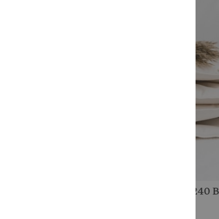
Einkaufsoptionen
Maße
Artikel
135 x 200 cm
3
Artikel
155 x 220 cm
3
Produkttyp
6-Kammer-
Artikel
Leichtstepp
6
Mein Wunschzettel
Sie haben keine Artikel
LINDEN 240 
auf Ihrem Wunschzettel.