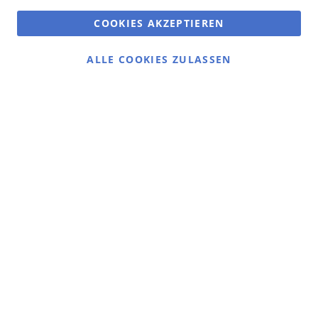
COOKIES AKZEPTIEREN
ALLE COOKIES ZULASSEN
Gans gemütlich:
Gänsemarkt.de
Das Ausflugsziel in Dithmarschen
Gans köstlich:
Dithmarscher Geflügel
Alles rund um unser Geflügel
Social Media
Instagram
Nordseeluft und Interiorliebe