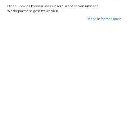
Diese Cookies können über unsere Website von unseren
Werbepartnern gesetzt werden.
Mehr Informationen
Zum
Artikelnummer
Garnitur BASEL
Anfang
44,95 €
Ab
der
Inkl. 19% Steuern
Bildergalerie
Größe
springen
Anzahl
In den Warenkorb