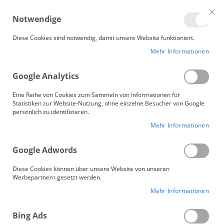
Me
Notwendige
Clo
Coo
Gänsebetten.de
Bar
Diese Cookies sind notwendig, damit unsere Website funktioniert.
Mehr Informationen
Garnitur BASEL
Google Analytics
Zum
Ende
Eine Reihe von Cookies zum Sammeln von Informationen für
der
Statistiken zur Website-Nutzung, ohne einzelne Besucher von Google
persönlich zu identifizieren.
Bildergalerie
springen
Mehr Informationen
Google Adwords
Diese Cookies können über unsere Website von unseren
Werbepartnern gesetzt werden.
Mehr Informationen
Bing Ads