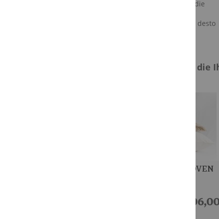
und haben ein höheres Gewicht als die
Daunen.
Je mehr Füllmenge dieser Mischung, desto
fester ist das Kissen.
Wir haben andere Produkte gefunden, die I
HILLGROVEN
HILLGROVEN
600 BIO
750 BIO
176,00 €
206,00