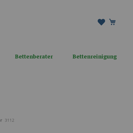
Mein W
Bettenberater
Bettenreinigung
r
3112