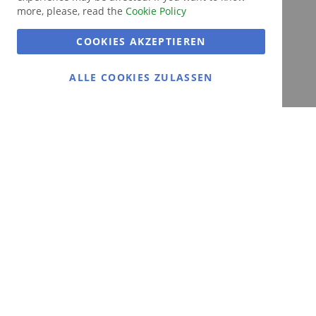
more, please, read the
Cookie Policy
COOKIES AKZEPTIEREN
ALLE COOKIES ZULASSEN
Gans gemütlich:
Gänsemarkt.de
Das Ausflugsziel in Dithmarschen
Zahlungsmethoden
Wissenswertes
Über Un