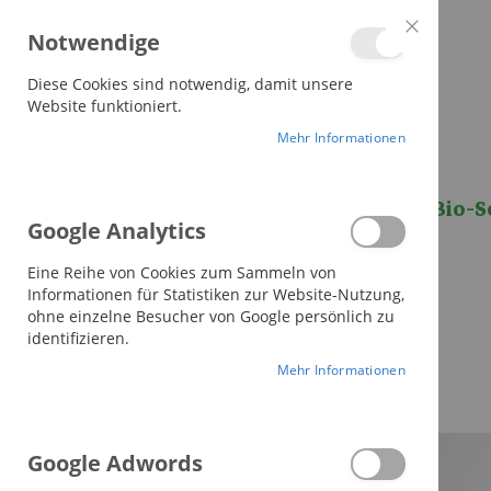
alle Decken versandkostenfrei
Notwendige
Close
Cookie
Bar
Diese Cookies sind notwendig, damit unsere
Website funktioniert.
Mehr Informationen
Bettdecken
Kissen
Bio-S
Google Analytics
Eine Reihe von Cookies zum Sammeln von
Informationen für Statistiken zur Website-Nutzung,
ohne einzelne Besucher von Google persönlich zu
identifizieren.
Mehr Informationen
Zum
Google Adwords
Ende
der