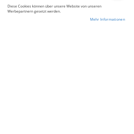
Diese Cookies können über unsere Website von unseren
Werbepartnern gesetzt werden.
Mehr Informationen
Zum
Artikelnummer
3109
Anfang
82,00 €
der
Inkl. 19% Steuern
Bildergalerie
springen
2 Stück
zum Preis von
149,00 €
kaufen
Anzahl
In den Warenkorb