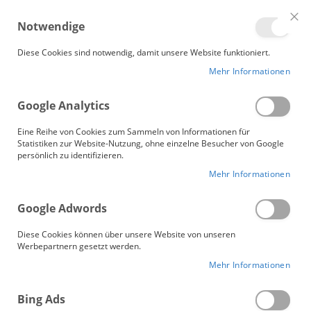
Me
Notwendige
Clo
Coo
Gänsebetten.de
Bar
Diese Cookies sind notwendig, damit unsere Website funktioniert.
Mehr Informationen
KUDEN 500
Google Analytics
Zum
Ende
Eine Reihe von Cookies zum Sammeln von Informationen für
der
Statistiken zur Website-Nutzung, ohne einzelne Besucher von Google
persönlich zu identifizieren.
Bildergalerie
springen
Mehr Informationen
Google Adwords
Diese Cookies können über unsere Website von unseren
Werbepartnern gesetzt werden.
Mehr Informationen
Bing Ads