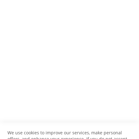
We use cookies to improve our services, make personal
offers, and enhance your experience. If you do not accept