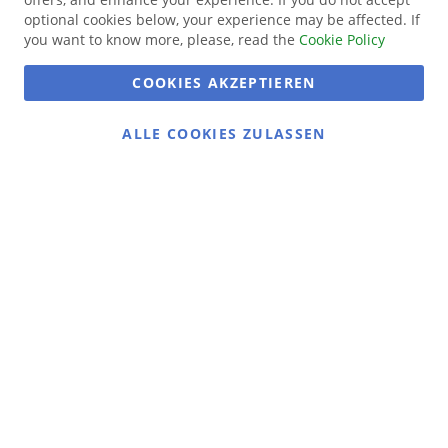
optional cookies below, your experience may be affected. If
you want to know more, please, read the
Cookie Policy
COOKIES AKZEPTIEREN
ALLE COOKIES ZULASSEN
Gans gemütlich:
Gänsemarkt.de
Das Ausflugsziel in Dithmarschen
Gans köstlich:
Dithmarscher Geflügel
Alles rund um unser Geflügel
Social Media
Instagram
Nordseeluft und Interiorliebe