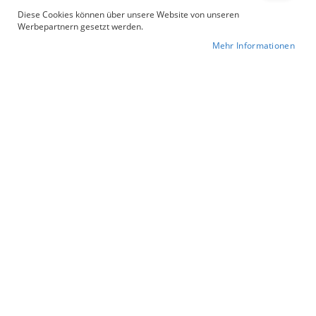
Diese Cookies können über unsere Website von unseren
Für Nachhaltigkeit und Tierschutz
Werbepartnern gesetzt werden.
Mehr Informationen
Anschauen
Anschauen
Anschauen
Top Seller
90/10
330 g