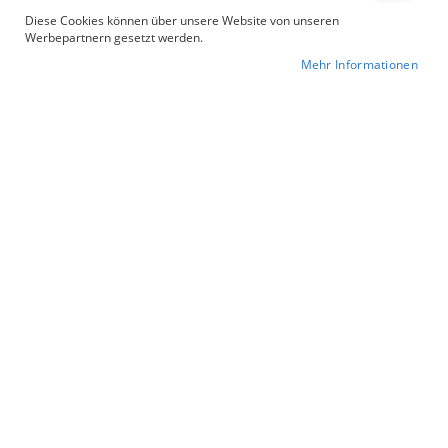
Diese Cookies können über unsere Website von unseren
Für Nachhaltigkeit und Tierschutz
Werbepartnern gesetzt werden.
Mehr Informationen
Anschauen
Anschauen
Anschauen
Top Seller
90/10
330 g