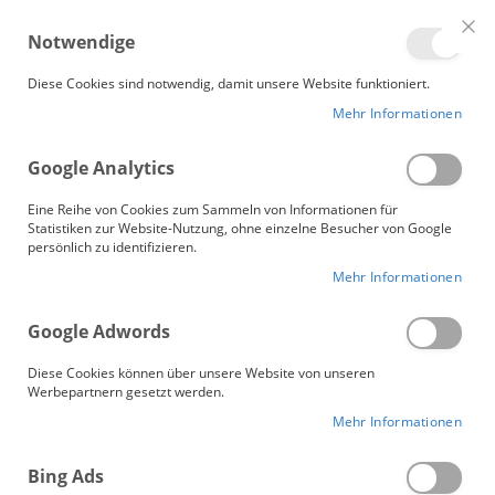
Me
Notwendige
Clo
Coo
Gänsebetten.de
Bar
Diese Cookies sind notwendig, damit unsere Website funktioniert.
Mehr Informationen
EDDELAK 1450
Google Analytics
Zum
Ende
Eine Reihe von Cookies zum Sammeln von Informationen für
der
Statistiken zur Website-Nutzung, ohne einzelne Besucher von Google
persönlich zu identifizieren.
Bildergalerie
springen
Mehr Informationen
Google Adwords
Diese Cookies können über unsere Website von unseren
Werbepartnern gesetzt werden.
Mehr Informationen
Bing Ads